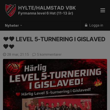
HYLTE/HALMSTAD VBK
Fyrmanna level 6 Hst (11-13 år)
Logga in
Nyheter
❤️🖤 LEVEL 5-TURNERING I GISLAVED
🖤❤️
28 mar, 21:15
5 kommentarer