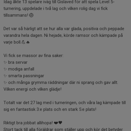
Idag åkte 13 spelare iväg till Gislaved för att spela Level 5-
turnering, uppdelade i två lag och vilken rolig dag vi fick
tillsammans! 🏐
Det var så härligt att se hur alla var glada, positiva och peppade
varandra hela dagen. Ni hejade, körde ramsor och kämpade på
varje boll.💪🔥
Vi fick se massor av fina saker:
✨ bra servar
✨ modiga anfall
✨ smarta passningar
✨ och många grymma räddningar där ni sprang och gav allt.
Vilken energi och vilken glädje!
Totalt var det 27 lag med i turneringen, och våra lag kämpade till
sig en fantastisk 3:e plats och en stark 5:e plats!
Riktigt bra jobbat allihopa! ❤️🖤
Stort tack till alla föräldrar som ställer upp och kör det betyder