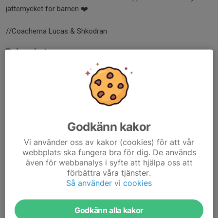
jättemycket för barnen ❤️
//Coacherna Lucas & Shkodran
Dela nyhet
Kommentarer
Visa alla kommentarer (5)...
Jenny Wallback
28 mar, 21:22
Godkänn kakor
Tack till er tränare/ledare som ser till att våra barn får
dessa möjligheter. Intensiv dag och verkligen bra kämpat
Vi använder oss av kakor (cookies) för att vår
av båda lagen!! Var kul att följa och få se våra 💫
webbplats ska fungera bra för dig. De används
även för webbanalys i syfte att hjälpa oss att
Håkan Björklund
28 mar, 21:30
förbättra våra tjänster.
Grymt jobbat gänget💪🖤❤️
Så använder vi cookies
Andreas Larsson
29 mar, 07:18
Wow! Jag var inte med, men missade att de kom femma.
Godkänn alla kakor
Fick annan info här hemma 😬