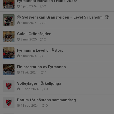
Fyrmannafestivalen i Habo 2026!
4 jan, 20:46
2
🏐 Sydsvenskan Gränsfejden – Level 5 i Laholm! 🏆
8 nov 2025
2
Guld i Gränsfejden
8 mar 2025
2
Fyrmanna Level 6 i Åstorp
5 nov 2024
1
Fin prestation av Fyrmanna
13 okt 2024
1
Volleyläger i Örkelljunga
30 sep 2024
0
Datum för höstens sammandrag
18 sep 2024
0