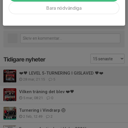
Bara nödvändiga
Jenny Wallback
30 mar, 09:11
Andreas, de kom etta i b slutspel ä.. kan det vara det du
hörde?
Tidigare nyheter
❤️🖤 LEVEL 5-TURNERING I GISLAVED 🖤❤️
28 mar, 21:15
5
Vilken träning det blev ❤️🖤
5 mar, 08:21
0
Turnering i Vindrarp 🏐
2 feb, 12:49
2