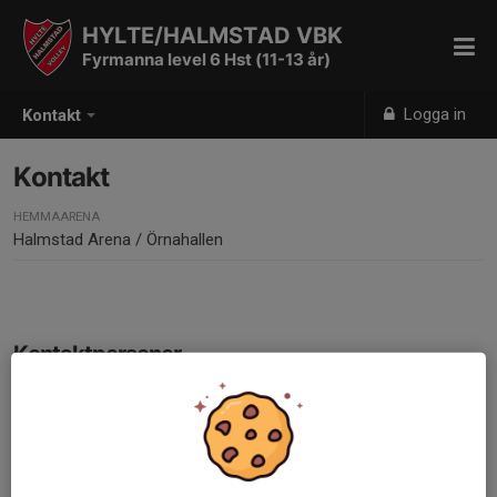
HYLTE/HALMSTAD VBK
Fyrmanna level 6 Hst (11-13 år)
Logga in
Kontakt
Kontakt
HEMMAARENA
Halmstad Arena / Örnahallen
Kontaktpersoner
Josefina Liljedahl
Tränare
070-424 61 97
josefina_liljedahl@hotmail.com