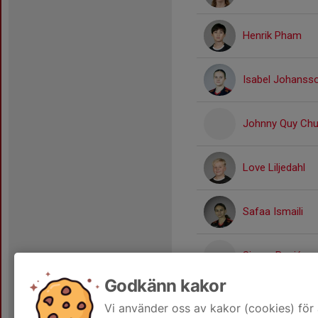
Henrik Pham
Isabel Johanss
Johnny Quy Ch
Love Liljedahl
Safaa Ismaili
Simon Boajé
Godkänn kakor
Tage Larsson
Vi använder oss av kakor (cookies) för 