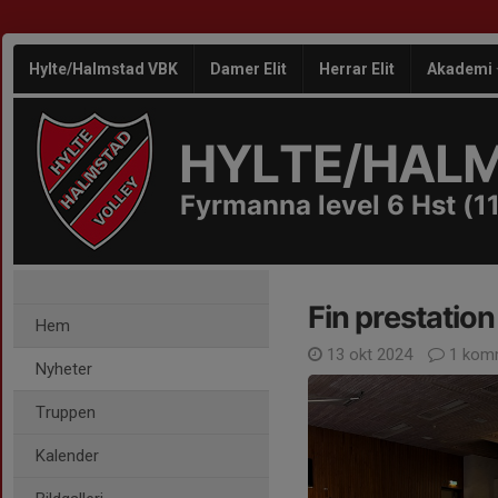
Hylte/Halmstad VBK
Damer Elit
Herrar Elit
Akademi
HYLTE/HAL
Fyrmanna level 6 Hst (11
Fin prestatio
Hem
13 okt 2024
1 kom
Nyheter
Truppen
Kalender