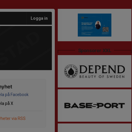
Logga in
Sponsorer XXL
nyhet
la på Facebook
la på X
heter via RSS