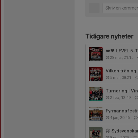
Tidigare nyheter
❤️🖤 LEVEL 5-
28 mar, 21:15
Vilken träning 
5 mar, 08:21
Turnering i Vi
2 feb, 12:49
Fyrmannafesti
4 jan, 20:46
🏐 Sydsvenskan
8 nov 2025