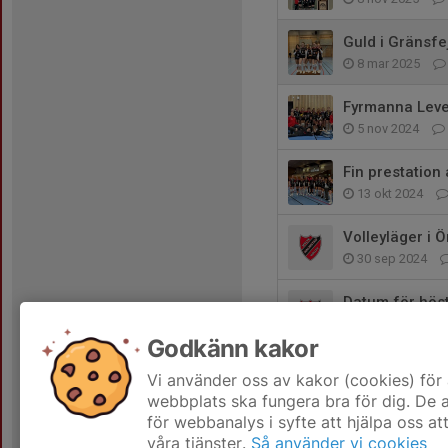
Guld i Gränsfe
8 mar 2025
Fyrmanna Level
5 nov 2024
Fin prestation
13 okt 2024
Volleyläger i Ö
30 sep 2024
Datum för hö
18 sep 2024
Godkänn kakor
Välkomna till
Vi använder oss av kakor (cookies) för 
24 aug 2024
webbplats ska fungera bra för dig. De
för webbanalys i syfte att hjälpa oss at
våra tjänster.
Så använder vi cookies