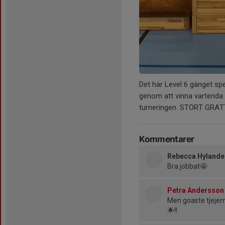
Det här Level 6 gänget sp
genom att vinna vartenda s
turneringen. STORT GRAT
Kommentarer
Rebecca Hylande
Bra jobbat🤩
Petra Andersson
Men goaste tjejer
🌟!!