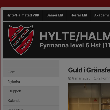
Hylte/Halmstad VBK
Damer Elit
Herrar Elit
Akademi
HYLTE/HAL
Fyrmanna level 6 Hst (11
Guld i Gränsf
Hem
8 mar 2025
2 komm
Nyheter
Truppen
Kalender