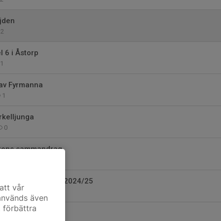
jden
2
 6 i Åstorp
1
 av Fyrmanna
1
rkelljunga
0
stens sammandrag
0
 uppstart säsongen 2024/25
att vår
0
 används även
t förbättra