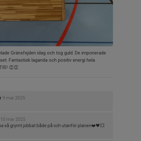
elade Gränsfejden idag och tog guld. De imponerade
et. Fantastisk laganda och positiv energi hela
TIS! 👏👏
r
9 mar 2025
10 mar 2025
na så grymt jobbat både på och utanför planen❤️🖤💥