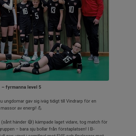
 – fyrmanna level 5
u ungdomar gav sig iväg tidigt till Vindrarp för en
 massor av energi! 💪
rt (sånt händer 😅) kämpade laget vidare, tog match för
ruppen – bara sju bollar från förstaplatsen! I B-
full gas: vinst i semifinal mot EVS och finalseger mot