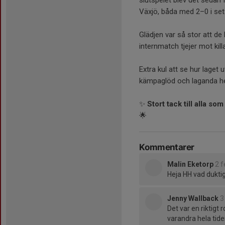
Växjö, båda med 2–0 i set
Glädjen var så stor att de
internmatch tjejer mot kill
Extra kul att se hur lage
kämpaglöd och laganda he
✨
Stort tack till alla so
🌟
Kommentarer
Malin Eketorp
2 f
Heja HH vad duktig
Jenny Wallback
3
Det var en riktigt
varandra hela tide