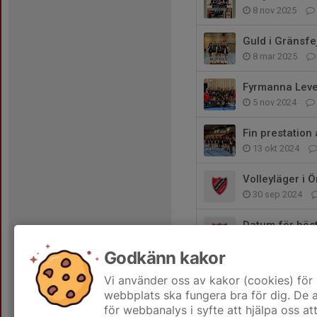
8 nov 2025
Guld i Gränsfe
8 mar 2025
Fyrmanna Level
5 nov 2024
Fin prestation
13 okt 2024
Volleyläger i Ö
30 sep 2024
Datum för hö
18 sep 2024
Godkänn kakor
Välkomna till
Vi använder oss av kakor (cookies) för 
24 aug 2024
webbplats ska fungera bra för dig. De
för webbanalys i syfte att hjälpa oss at