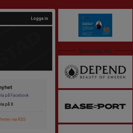
Logga in
Sponsorer XXL
nyhet
la på Facebook
la på X
heter via RSS