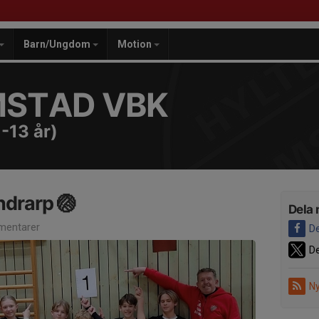
Barn/Ungdom
Motion
MSTAD VBK
-13 år)
ndrarp 🏐
Dela 
entarer
De
De
Ny