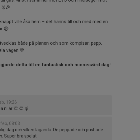
 🥇🎉
 knappt ville åka hem – det hanns till och med med en
ar 😄
t utvecklas både på planen och som kompisar: pepp,
la vägen 💙
m gjorde detta till en fantastisk och minnesvärd dag!
eb, 19:26
a ni är 👏 👏 🥇
 feb, 08:03
 rolig dag och vilken laganda. De peppade och pushade
n. Super bra spelat.