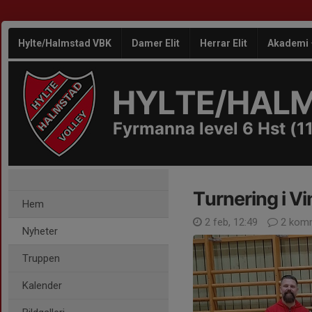
Hylte/Halmstad VBK
Damer Elit
Herrar Elit
Akademi
HYLTE/HAL
Fyrmanna level 6 Hst (11
Turnering i Vi
Hem
2 feb, 12:49
2 komm
Nyheter
Truppen
Kalender