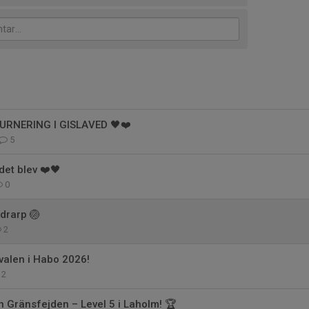
TURNERING I GISLAVED 🖤❤️
5
det blev ❤️🖤
0
ndrarp 🏐
2
valen i Habo 2026!
2
 Gränsfejden – Level 5 i Laholm! 🏆