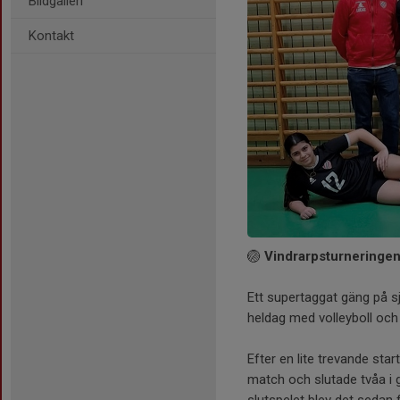
Bildgalleri
Kontakt
🏐
Vindrarpsturneringen
Ett supertaggat gäng på sj
heldag med volleyboll och
Efter en lite trevande sta
match och slutade tvåa i g
slutspelet blev det sedan 