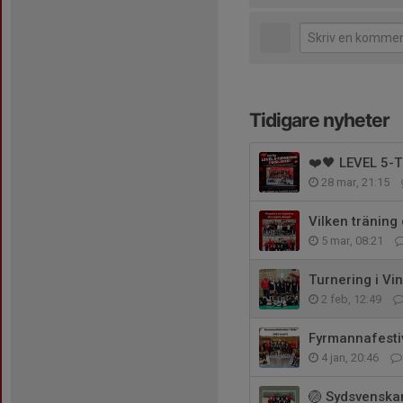
Tidigare nyheter
❤️🖤 LEVEL 5-
28 mar, 21:15
Vilken träning 
5 mar, 08:21
Turnering i Vi
2 feb, 12:49
Fyrmannafesti
4 jan, 20:46
🏐 Sydsvenskan