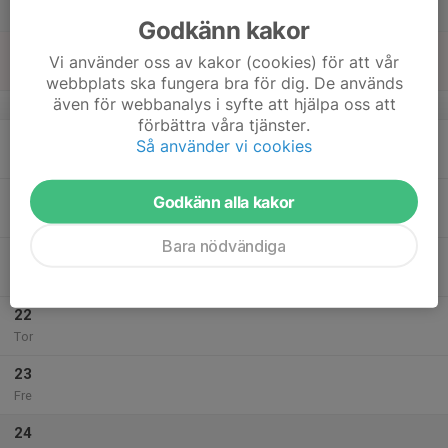
Lör
Godkänn kakor
18
Vi använder oss av kakor (cookies) för att vår
Sön
webbplats ska fungera bra för dig. De används
även för webbanalys i syfte att hjälpa oss att
v.43
förbättra våra tjänster.
19
17:00
Styrka Eleiko
Så använder vi cookies
18:30
Mån
Eleiko sport center
20
Godkänn alla kakor
Tis
Bara nödvändiga
21
Ons
22
Tor
23
Fre
24