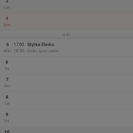
3
Lör
4
Sön
v.41
5
17:00
Styrka Eleiko
18:30
Mån
Eleiko sport center
6
Tis
7
Ons
8
Tor
9
Fre
10