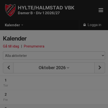
HYLTE/HALMSTAD VBK
Damer B - Div 1 2026/27
Logga in
Kalender
Kalender
Gå till idag
|
Prenumerera
Oktober 2026
1
Tor
2
Fre