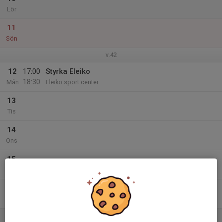
Lör
11
Sön
v.42
12
17:00
Styrka Eleiko
18:30
Mån
Eleiko sport center
13
Tis
14
Ons
15
Tor
16
Fre
17