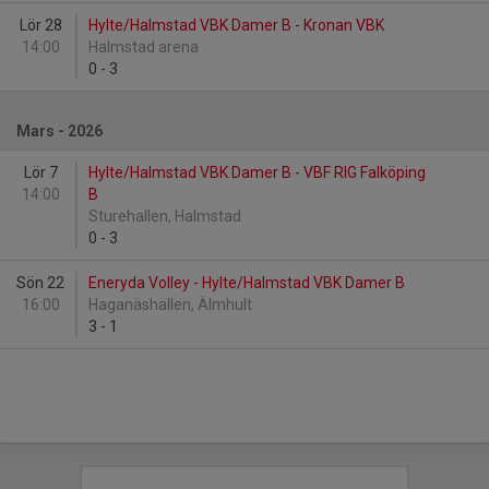
Lör 28
Hylte/Halmstad VBK Damer B - Kronan VBK
14:00
Halmstad arena
0
-
3
Mars - 2026
Lör 7
Hylte/Halmstad VBK Damer B - VBF RIG Falköping
14:00
B
Sturehallen, Halmstad
0
-
3
Sön 22
Eneryda Volley - Hylte/Halmstad VBK Damer B
16:00
Haganäshallen, Älmhult
3
-
1