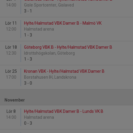
14:00
Gisle Sportcenter, Gislaved
3
-
1
Lör 11
Hylte/Halmstad VBK Damer B - Malmö VK
12:00
Halmstad arena
1
-
3
Lör 18
Göteborg VBK B - Hylte/Halmstad VBK Damer B
12:30
Idrottshögskolan, Göteborg
1
-
3
Lör 25
Kronan VBK - Hylte/Halmstad VBK Damer B
17:00
Borstahusen IH, Landskrona
3
-
0
November
Lör 8
Hylte/Halmstad VBK Damer B - Lunds VK B
14:00
Halmstad arena
0
-
3