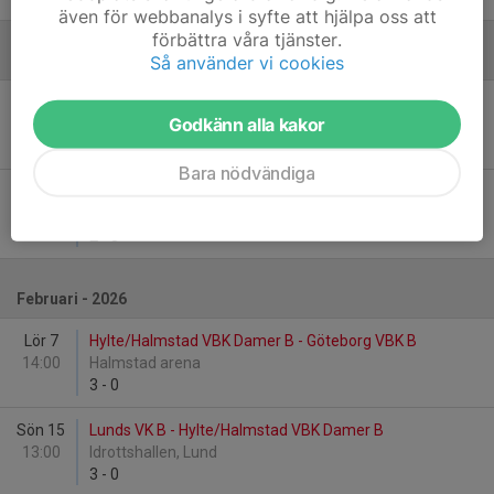
även för webbanalys i syfte att hjälpa oss att
förbättra våra tjänster.
Så använder vi cookies
Januari - 2026
Lör 10
Hylte/Halmstad VBK Damer B - Ljungby VBK
Godkänn alla kakor
10:30
Örnahallen, Hyltebruk
0
-
3
Bara nödvändiga
Lör 24
Svedala VBK - Hylte/Halmstad VBK Damer B
14:00
Aggarpshallen, Svedala
2
-
3
Februari - 2026
Lör 7
Hylte/Halmstad VBK Damer B - Göteborg VBK B
14:00
Halmstad arena
3
-
0
Sön 15
Lunds VK B - Hylte/Halmstad VBK Damer B
13:00
Idrottshallen, Lund
3
-
0