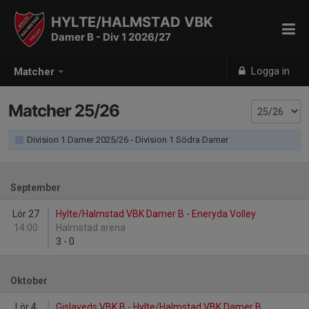
HYLTE/HALMSTAD VBK
Damer B - Div 1 2026/27
Logga in
Matcher
Matcher 25/26
Division 1 Damer 2025/26 - Division 1 Södra Damer
September
Lör 27
Hylte/Halmstad VBK Damer B - Eneryda Volley
14:00
Halmstad arena
3
-
0
Oktober
Lör 4
Gislaveds VBK B - Hylte/Halmstad VBK Damer B