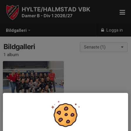
HYLTE/HALMSTAD VBK
Damer B - Div 1 2026/27
Logga in
Bildgalleri
Bildgalleri
Senaste (1)
1 album
Säsong 25-26
2026-03-20
|
28 st