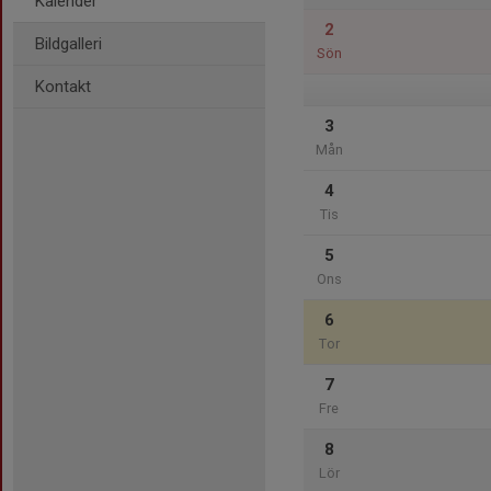
Kalender
2
Bildgalleri
Sön
Kontakt
3
Mån
4
Tis
5
Ons
6
Tor
7
Fre
8
Lör