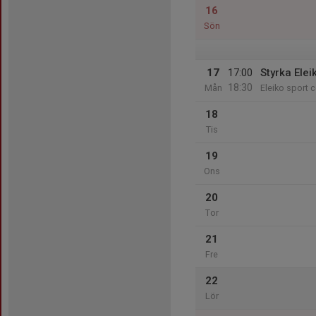
16
Sön
17
17:00
Styrka Elei
18:30
Mån
Eleiko sport c
18
Tis
19
Ons
20
Tor
21
Fre
22
Lör