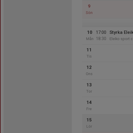
9
Sön
10
17:00
Styrka Elei
18:30
Mån
Eleiko sport c
11
Tis
12
Ons
13
Tor
14
Fre
15
Lör