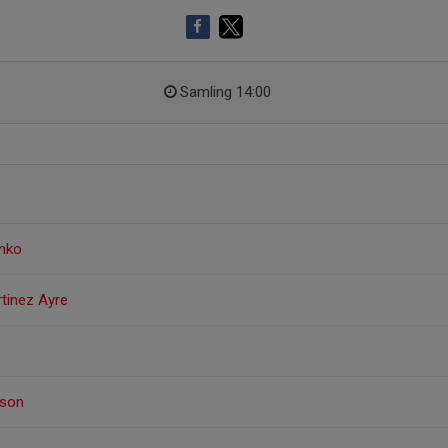
Samling 14:00
nko
rtinez Ayre
sson