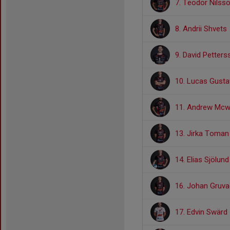
7. Teodor Nilss
8. Andrii Shvets
9. David Petters
10. Lucas Gust
11. Andrew Mcwi
13. Jirka Toman
14. Elias Sjölund
16. Johan Gruv
17. Edvin Swärd