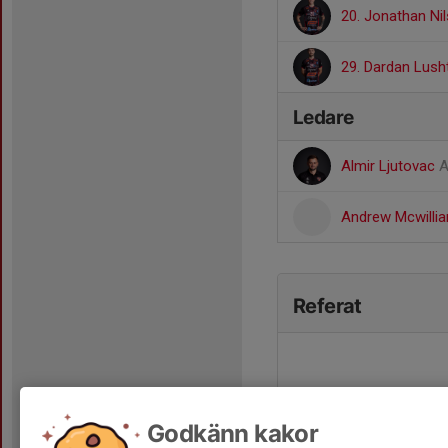
20. Jonathan Ni
29. Dardan Lush
Ledare
Almir Ljutovac
A
Andrew Mcwilli
Referat
Godkänn kakor