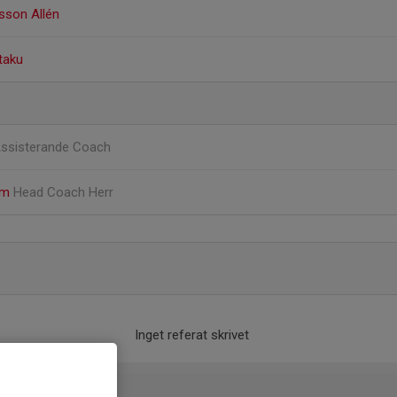
lsson Allén
taku
ssisterande Coach
am
Head Coach Herr
Inget referat skrivet