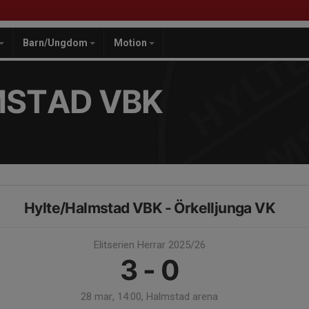
Barn/Ungdom
Motion
MSTAD VBK
Hylte/Halmstad VBK - Örkelljunga VK
Elitserien Herrar 2025/26
3 - 0
28 mar, 14:00, Halmstad arena