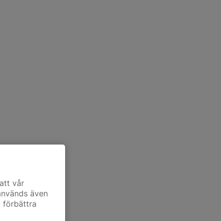
att vår
 används även
t förbättra