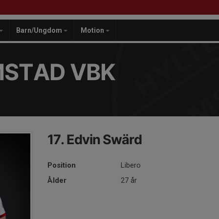
Barn/Ungdom
Motion
MSTAD VBK
17. Edvin Swärd
Position
Libero
Ålder
27 år