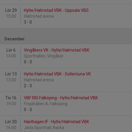
Lör 29
Hylte/Halmstad VBK - Uppsala VBS
15:00
Halmstad arena
3
-
0
December
Lör 6
Vingåkers VK - Hylte/Halmstad VBK
14:00
Sporthallen, Vingåker
0
-
3
Lör 13
Hylte/Halmstad VBK - Sollentuna VK
13:00
Halmstad arena
2
-
3
Tis 16
VBF RIG Falköping - Hylte/Halmstad VBK
19:00
Frejahallen A, Falköping
0
-
3
Lör 20
Hästhagen IF - Hylte/Halmstad VBK
16:00
Järla Sporthall, Nacka