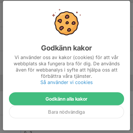
Lör 7
Floby VK - Hylte/Halmstad VBK
15:00
Floby Sporthall
0
-
3
Sön 22
Hylte/Halmstad VBK - Habo Wolley
16:00
Halmstad arena
3
-
1
Godkänn kakor
Vi använder oss av kakor (cookies) för att vår
Fre 27
Lunds VK - Hylte/Halmstad VBK
webbplats ska fungera bra för dig. De används
19:00
Idrottshallen, Lund
0
-
3
även för webbanalys i syfte att hjälpa oss att
förbättra våra tjänster.
Så använder vi cookies
Mars - 2026
Lör 7
Hylte/Halmstad VBK - Hästhagen IF
Godkänn alla kakor
14:00
Örnahallen, Hyltebruk
3
-
0
Bara nödvändiga
Sön 15
Lunds VK - Hylte/Halmstad VBK
15:30
Idrottshallen, Lund