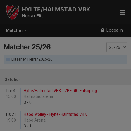
HYLTE/HALMSTAD VBK
Herrar Elit
Logga in
Matcher
Matcher 25/26
Elitserien Herrar 2025/26
Oktober
Lör 4
Hylte/Halmstad VBK - VBF RIG Falköping
15:00
Halmstad arena
3
-
0
Tis 21
Habo Wolley - Hylte/Halmstad VBK
19:00
Habo Arena
3
-
1