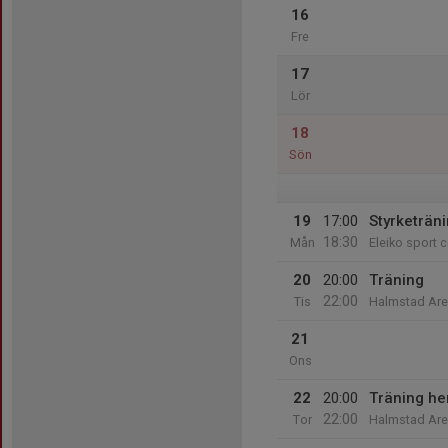
16
Fre
17
Lör
18
Sön
19
17:00
Styrketräni
18:30
Mån
Eleiko sport c
20
20:00
Träning
22:00
Tis
Halmstad Ar
21
Ons
22
20:00
Träning he
22:00
Tor
Halmstad Ar