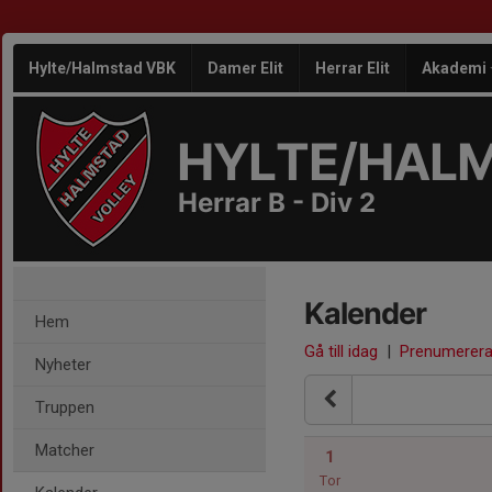
Hylte/Halmstad VBK
Damer Elit
Herrar Elit
Akademi
HYLTE/HAL
Herrar B - Div 2
Kalender
Hem
Gå till idag
|
Prenumerer
Nyheter
Truppen
Matcher
1
Tor