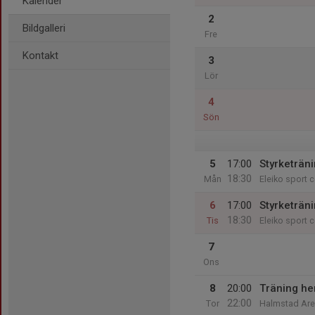
Kalender
2
Bildgalleri
Fre
Kontakt
3
Lör
4
Sön
5
17:00
Styrketräni
18:30
Mån
Eleiko sport c
6
17:00
Styrketräni
18:30
Tis
Eleiko sport c
7
Ons
8
20:00
Träning he
22:00
Tor
Halmstad Ar