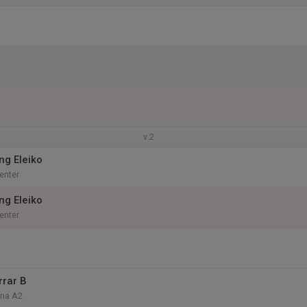
v.2
ng Eleiko
enter
ng Eleiko
enter
rrar B
ena A2