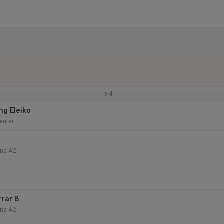
v.4
ng Eleiko
enter
ena A2
rrar B
ena A2