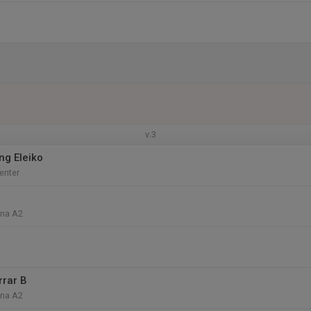
v.3
ng Eleiko
enter
ena A2
rrar B
ena A2