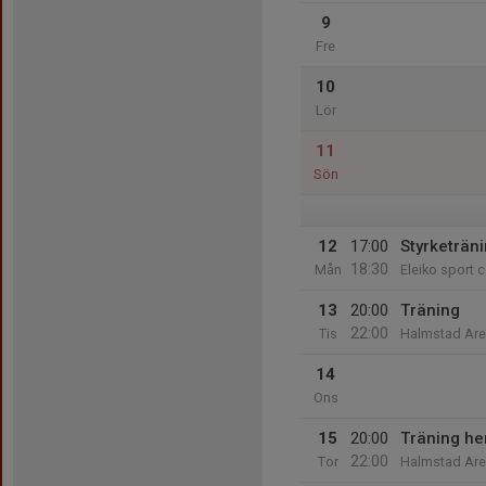
9
Fre
10
Lör
11
Sön
12
17:00
Styrketräni
18:30
Mån
Eleiko sport c
13
20:00
Träning
22:00
Tis
Halmstad Ar
14
Ons
15
20:00
Träning he
22:00
Tor
Halmstad Ar