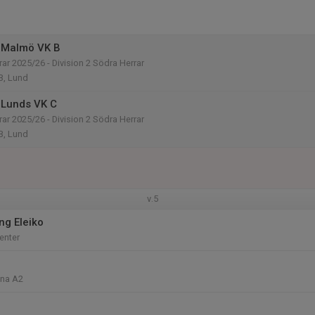
 Malmö VK B
rar 2025/26 - Division 2 Södra Herrar
B, Lund
 Lunds VK C
rar 2025/26 - Division 2 Södra Herrar
B, Lund
v.5
ng Eleiko
enter
ena A2