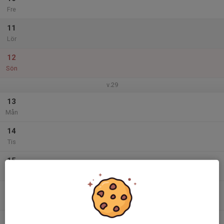
Fre
11
Lör
12
Sön
v.29
13
Mån
14
Tis
15
Ons
16
Tor
17