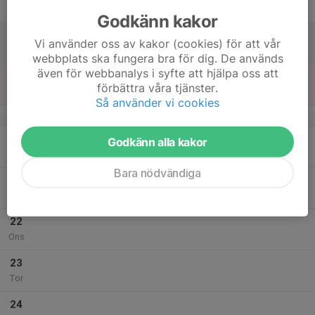
Fre
Godkänn kakor
18
Vi använder oss av kakor (cookies) för att vår
Lör
webbplats ska fungera bra för dig. De används
även för webbanalys i syfte att hjälpa oss att
19
förbättra våra tjänster.
Sön
Så använder vi cookies
v.30
20
Godkänn alla kakor
Mån
Bara nödvändiga
21
17:00
Styrka Eleiko
18:30
Tis
Eleiko sport center
22
Ons
23
Tor
24