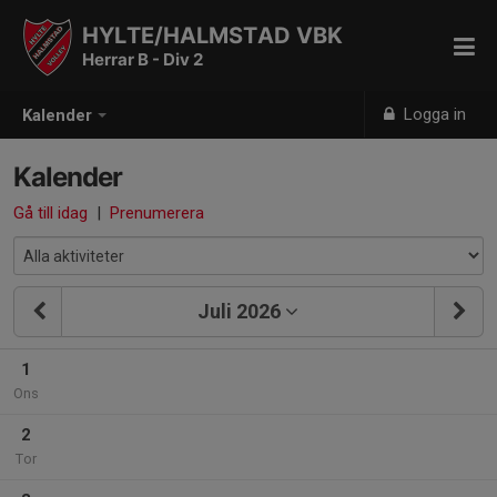
HYLTE/HALMSTAD VBK
Herrar B - Div 2
Logga in
Kalender
Kalender
Gå till idag
|
Prenumerera
Juli 2026
1
Ons
2
Tor