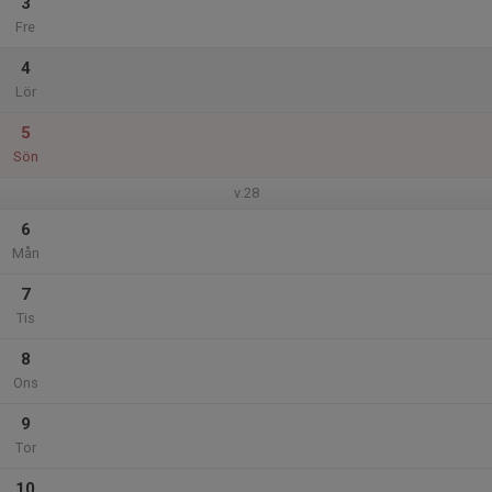
3
Fre
4
Lör
5
Sön
v.28
6
Mån
7
Tis
8
Ons
9
Tor
10