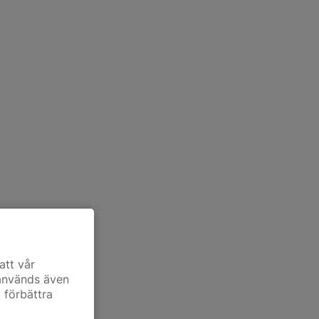
att vår
 används även
t förbättra