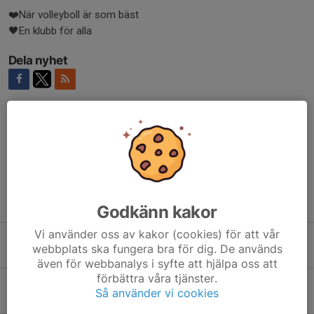
❤️När volleyboll är som bäst
🖤En klubb för alla
Dela nyhet
Kommentarer
Tidigare nyheter
Godkänn kakor
Vi använder oss av kakor (cookies) för att vår
Stark vinst för Hylte/Halmstad dam B
webbplats ska fungera bra för dig. De används
7 feb, 18:37
0
även för webbanalys i syfte att hjälpa oss att
förbättra våra tjänster.
Damer B vänder och vinner dramatisk bortamatch
Så använder vi cookies
24 jan, 18:02
1