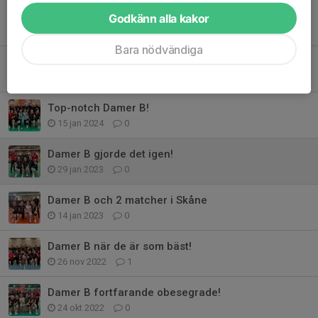
Intervju med Vilma – tränare HH Volley div 1
Godkänn alla kakor
27 sep 2025
0
Bara nödvändiga
✨ Inför premiären mot Eneryda div 1 ✨
27 sep 2025
2
Top-notch Damer B!
15 jan 2024
0
Damer B gjorde det igen!
29 jan 2023
0
Damer B och 2 matcher i Skåne
14 jan 2023
0
Damer B när de är som bäst!
26 nov 2022
1
Damer B fortfarande obesegrade!
24 okt 2022
0