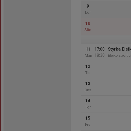
9
Lör
10
Sön
11
17:00
Styrka Elei
18:30
Mån
Eleiko sport c
12
Tis
13
Ons
14
Tor
15
Fre