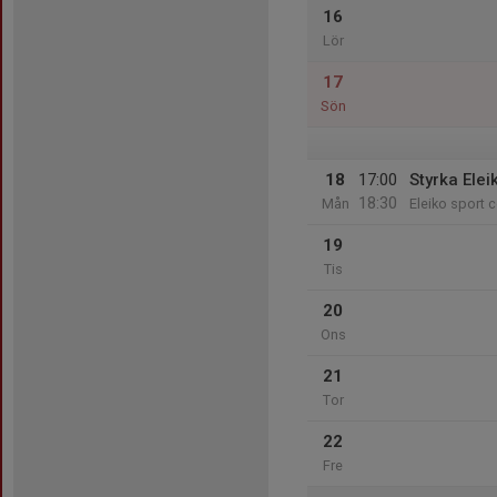
16
Lör
17
Sön
18
17:00
Styrka Elei
18:30
Mån
Eleiko sport c
19
Tis
20
Ons
21
Tor
22
Fre