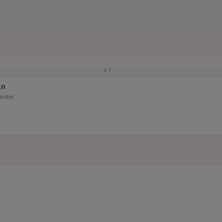
v.1
ko
enter