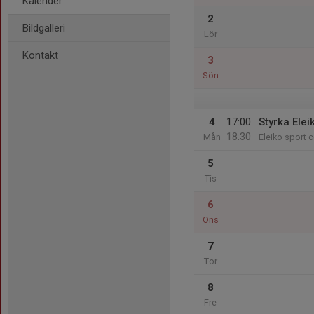
Kalender
2
Bildgalleri
Lör
Kontakt
3
Sön
4
17:00
Styrka Elei
18:30
Mån
Eleiko sport c
5
Tis
6
Ons
7
Tor
8
Fre