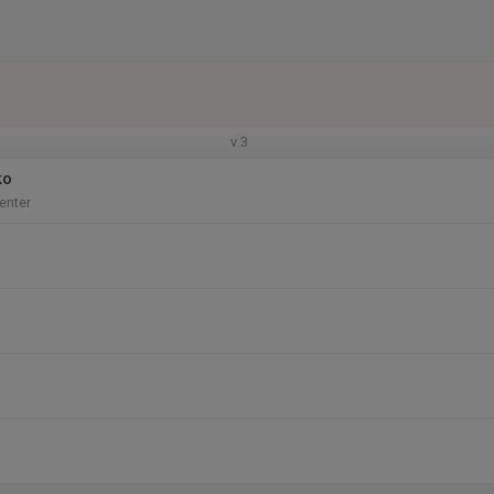
v.3
ko
enter