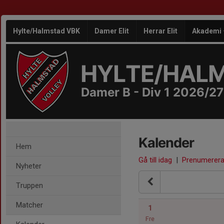
Hylte/Halmstad VBK
Damer Elit
Herrar Elit
Akademi
HYLTE/HAL
Damer B - Div 1 2026/27
Kalender
Hem
Gå till idag
|
Prenumerer
Nyheter
Truppen
Matcher
1
Fre