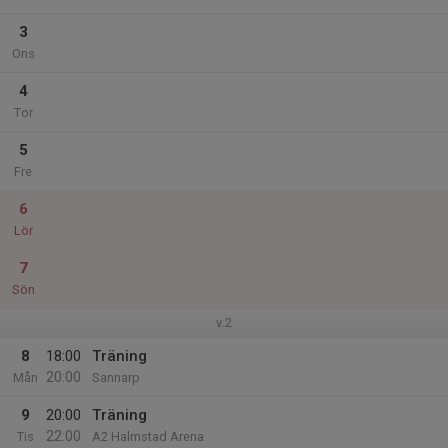
3
Ons
4
Tor
5
Fre
6
Lör
7
Sön
v.2
8
18:00
Träning
20:00
Mån
Sannarp
9
20:00
Träning
22:00
Tis
A2 Halmstad Arena