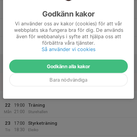
17
Godkänn kakor
Ons
Vi använder oss av kakor (cookies) för att vår
18
17:00
Träning Arena B-hallen
webbplats ska fungera bra för dig. De används
18:30
Tor
Halmstad Arena B- hallen
även för webbanalys i syfte att hjälpa oss att
19
förbättra våra tjänster.
Så använder vi cookies
Fre
20
Godkänn alla kakor
Lör
21
Bara nödvändiga
Sön
v.4
22
19:00
Träning
21:00
Mån
Sturehallen
23
17:00
Styrketräning
18:30
Tis
Eleiko