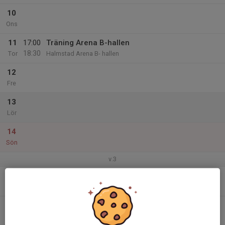
10
Ons
11
17:00
Träning Arena B-hallen
18:30
Tor
Halmstad Arena B- hallen
12
Fre
13
Lör
14
Sön
v.3
15
19:00
Träning
21:00
Mån
Sturehallen
16
17:00
Styrketräning
18:30
Tis
Eleiko