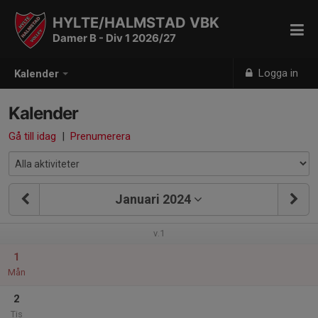
HYLTE/HALMSTAD VBK
Damer B - Div 1 2026/27
Logga in
Kalender
Kalender
Gå till idag
|
Prenumerera
Januari 2024
v.1
1
Mån
2
Tis