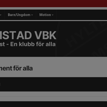
Barn/Ungdom
Motion
MSTAD VBK
t - En klubb för alla
ent för alla
d