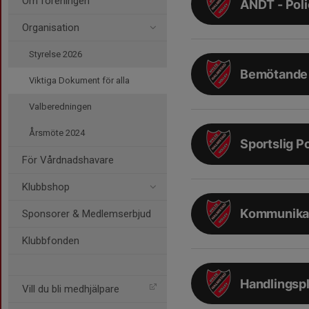
Om föreningen
ANDT - Pol
Organisation
Styrelse 2026
Bemötande 
Viktiga Dokument för alla
Valberedningen
Årsmöte 2024
Sportslig P
För Vårdnadshavare
Klubbshop
Kommunikat
Sponsorer & Medlemserbjud
Klubbfonden
Handlingspl
Vill du bli medhjälpare