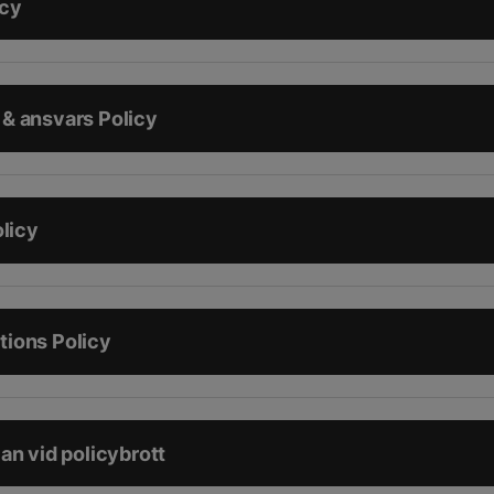
icy
& ansvars Policy
olicy
ions Policy
an vid policybrott