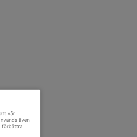
att vår
 används även
t förbättra