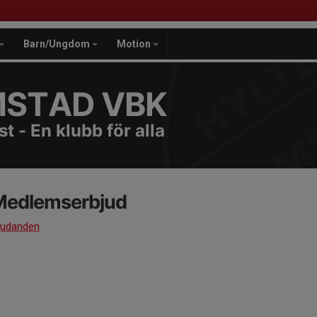
Barn/Ungdom
Motion
MSTAD VBK
t - En klubb för alla
Medlemserbjud
judanden