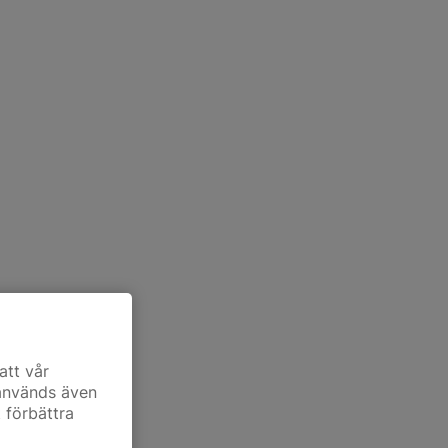
att vår
 används även
t förbättra