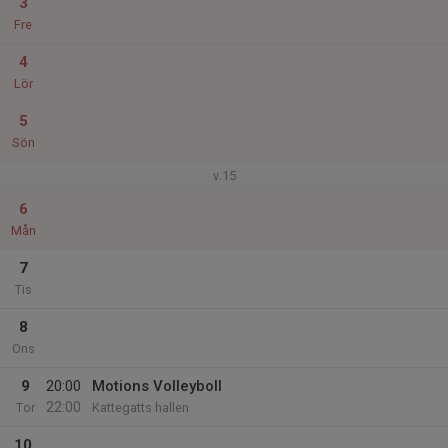
3
Fre
4
Lör
5
Sön
v.15
6
Mån
7
Tis
8
Ons
9
20:00
Motions Volleyboll
22:00
Tor
Kattegatts hallen
10