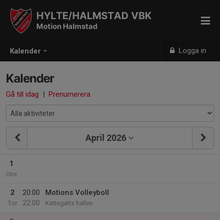
HYLTE/HALMSTAD VBK
Motion Halmstad
Logga in
Kalender
Kalender
Gå till idag
|
Prenumerera
April 2026
1
Ons
2
20:00
Motions Volleyboll
22:00
Tor
Kattegatts hallen