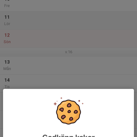
Fre
11
Lör
12
Sön
v.16
13
Mån
14
Tis
15
Ons
16
20:00
Motions Volleyboll
22:00
Tor
Kattegatts hallen
17