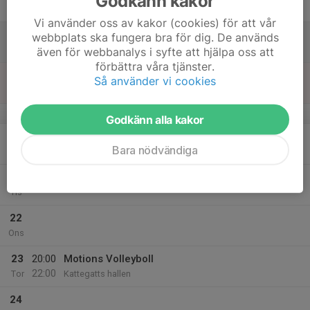
Godkänn kakor
Fre
Vi använder oss av kakor (cookies) för att vår
18
webbplats ska fungera bra för dig. De används
Lör
även för webbanalys i syfte att hjälpa oss att
förbättra våra tjänster.
19
Så använder vi cookies
Sön
v.17
Godkänn alla kakor
20
Bara nödvändiga
Mån
21
Tis
22
Ons
23
20:00
Motions Volleyboll
22:00
Tor
Kattegatts hallen
24