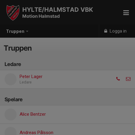
HYLTE/HALMSTAD VBK
Motion Halmstad
Logga in
Truppen
Truppen
Ledare
Peter Lager
Ledare
Spelare
Alice Bentzer
Andreas Pålsson