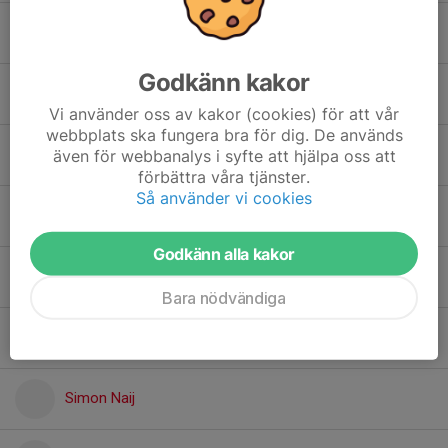
Kunta Akkarat
Godkänn kakor
Martina Jonsson
Vi använder oss av kakor (cookies) för att vår
webbplats ska fungera bra för dig. De används
Michael Olszewski
även för webbanalys i syfte att hjälpa oss att
förbättra våra tjänster.
Så använder vi cookies
Pernilla Friberg
Godkänn alla kakor
Samuel Rosdal
Bara nödvändiga
Simon Adeli
Simon Naij