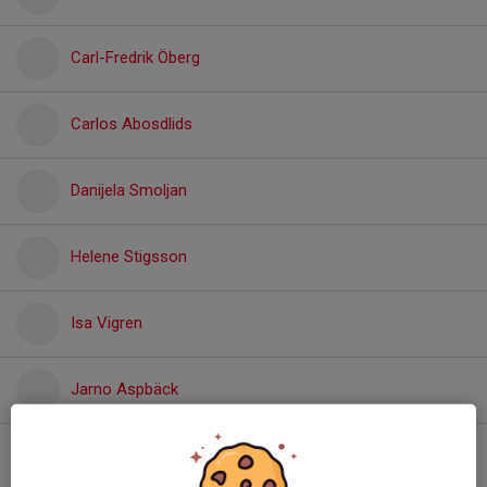
Carl-Fredrik Öberg
Carlos Abosdlids
Danijela Smoljan
Helene Stigsson
Isa Vigren
Jarno Aspbäck
Johnny Stjernquist