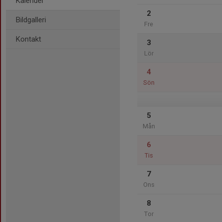
Kalender
2
Bildgalleri
Fre
Kontakt
3
Lör
4
Sön
5
Mån
6
Tis
7
Ons
8
Tor