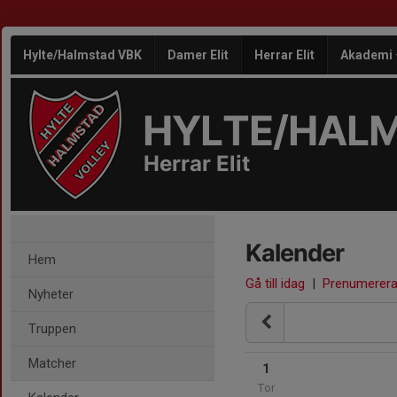
Hylte/Halmstad VBK
Damer Elit
Herrar Elit
Akademi
HYLTE/HAL
Herrar Elit
Kalender
Hem
Gå till idag
|
Prenumerer
Nyheter
Truppen
Matcher
1
Tor