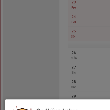
23
Fre
24
Lör
25
Sön
26
Mån
27
Tis
28
Ons
29
Tor