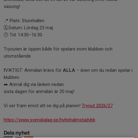
säsong!
📍 Plats: Sturehallen
🗓 Datum: Lördag 23 maj
🕒 Tid: 14:30–16:30
Tryouten är öppen både för spelare inom klubben och
utomstående.
❗️VIKTIGT: Anmälan krävs för
ALLA
– även om du redan spelar i
klubben.
➡️ Anmäl dig via länken nedan.
sista dagen för anmälan är 20 maj!
Vi ser fram emot att se dig på planen!
Tryout 2026/27
https://www.svenskalag.se/hyltehalmstadvbk
Dela nyhet