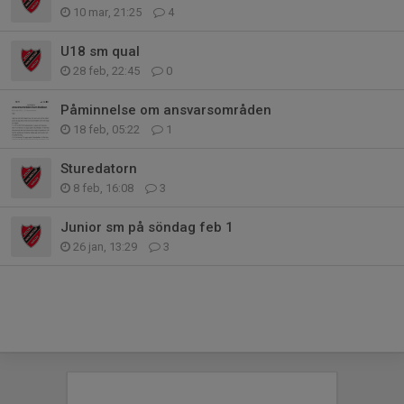
10 mar, 21:25
4
U18 sm qual
28 feb, 22:45
0
Påminnelse om ansvarsområden
18 feb, 05:22
1
Sturedatorn
8 feb, 16:08
3
Junior sm på söndag feb 1
26 jan, 13:29
3