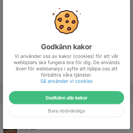
Kommentarer
Godkänn kakor
Tidigare nyheter
Vi använder oss av kakor (cookies) för att vår
webbplats ska fungera bra för dig. De används
även för webbanalys i syfte att hjälpa oss att
Sportlotten
förbättra våra tjänster.
13 maj, 18:35
0
Så använder vi cookies
Tryout 23 maj!
13 maj, 08:12
0
Godkänn alla kakor
U18-SM – en helg med erfarenheter, gemenskap och framtidstro
Bara nödvändiga
12 maj, 10:03
0
U16 SM