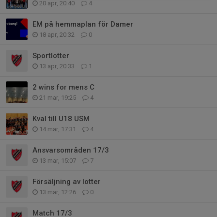
20 apr, 20:40
4
EM på hemmaplan för Damer
18 apr, 20:32
0
Sportlotter
13 apr, 20:33
1
2 wins for mens C
21 mar, 19:25
4
Kval till U18 USM
14 mar, 17:31
4
Ansvarsområden 17/3
13 mar, 15:07
7
Försäljning av lotter
13 mar, 12:26
0
Match 17/3