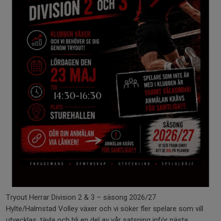
Tryout Herrar Division 2 & 3 – säsong 2026/27
Hylte/Halmstad Volley växer och vi söker fler spelare som vill
utvecklas, tävla och bli en del av vår satsning inför nästa