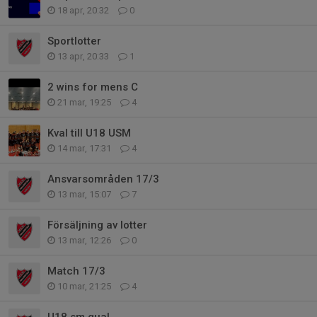
18 apr, 20:32
0
Sportlotter
13 apr, 20:33
1
2 wins for mens C
21 mar, 19:25
4
Kval till U18 USM
14 mar, 17:31
4
Ansvarsområden 17/3
13 mar, 15:07
7
Försäljning av lotter
13 mar, 12:26
0
Match 17/3
10 mar, 21:25
4
U18 sm qual