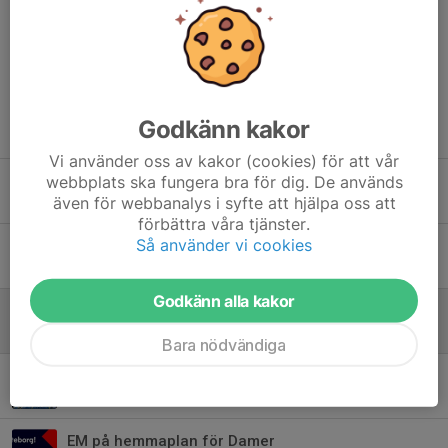
Kommentarer
Godkänn kakor
Tidigare nyheter
Vi använder oss av kakor (cookies) för att vår
webbplats ska fungera bra för dig. De används
Sportlotten
även för webbanalys i syfte att hjälpa oss att
13 maj, 18:35
0
förbättra våra tjänster.
Så använder vi cookies
Tryout 23 maj!
13 maj, 08:12
0
Godkänn alla kakor
U18-SM – en helg med erfarenheter, gemenskap och framtidstro
12 maj, 10:03
0
Bara nödvändiga
U16 SM
20 apr, 20:40
4
EM på hemmaplan för Damer