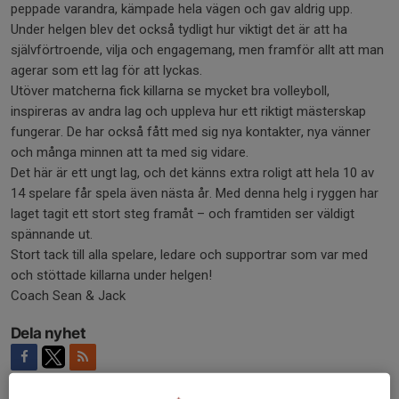
peppade varandra, kämpade hela vägen och gav aldrig upp.
Under helgen blev det också tydligt hur viktigt det är att ha
självförtroende, vilja och engagemang, men framför allt att man
agerar som ett lag för att lyckas.
Utöver matcherna fick killarna se mycket bra volleyboll,
inspireras av andra lag och uppleva hur ett riktigt mästerskap
fungerar. De har också fått med sig nya kontakter, nya vänner
och många minnen att ta med sig vidare.
Det här är ett ungt lag, och det känns extra roligt att hela 10 av
14 spelare får spela även nästa år. Med denna helg i ryggen har
laget tagit ett stort steg framåt – och framtiden ser väldigt
spännande ut.
Stort tack till alla spelare, ledare och supportrar som var med
och stöttade killarna under helgen!
Coach Sean & Jack
Dela nyhet