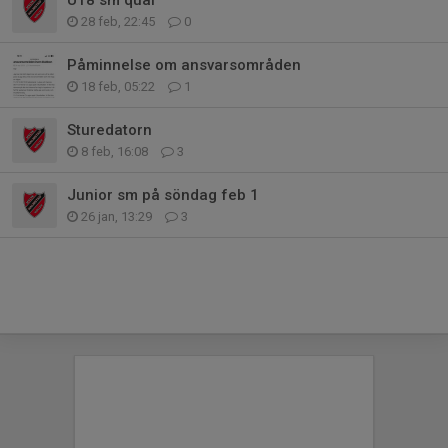
28 feb, 22:45
0
Påminnelse om ansvarsområden
18 feb, 05:22
1
Sturedatorn
8 feb, 16:08
3
Junior sm på söndag feb 1
26 jan, 13:29
3