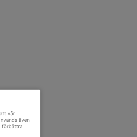
att vår
 används även
t förbättra