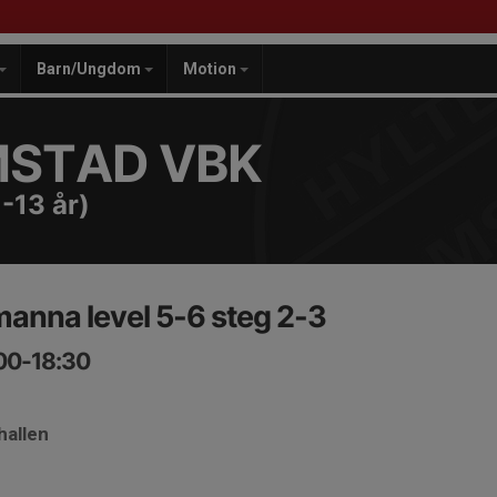
Barn/Ungdom
Motion
MSTAD VBK
-13 år)
manna level 5-6 steg 2-3
:00-18:30
hallen