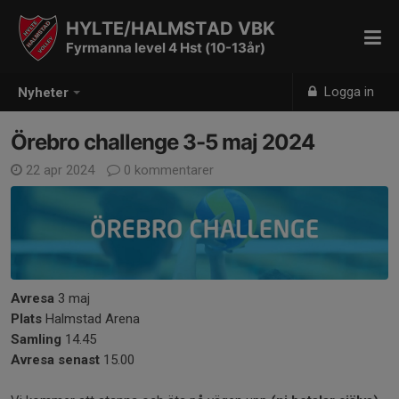
HYLTE/HALMSTAD VBK
Fyrmanna level 4 Hst (10-13år)
Logga in
Nyheter
Örebro challenge 3-5 maj 2024
22 apr 2024
0 kommentarer
Avresa
3 maj
Plats
Halmstad Arena
Samling
14.45
Avresa senast
15.00