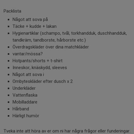
Packlista
Något att sova på
Täcke + kudde + lakan
Hygienartiklar (schampo, tvål, torkhandduk, duschhandduk,
tandkräm, tandborste, hårborste etc.)
Överdragskläder över dina matchkläder
vantar/mössa?
Hotpants/shorts + t-shirt
Inneskor, knäskydd, sleeves
Något att sova i
Ombyteskläder efter dusch x 2
Underkläder
Vattenflaska
Mobilladdare
Hårband
Härligt humör
Tveka inte att höra av er om ni har några frågor eller funderingar.