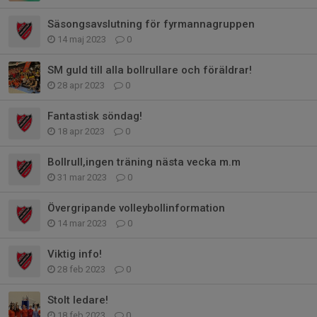
Säsongsavslutning för fyrmannagruppen
14 maj 2023
0
SM guld till alla bollrullare och föräldrar!
28 apr 2023
0
Fantastisk söndag!
18 apr 2023
0
Bollrull,ingen träning nästa vecka m.m
31 mar 2023
0
Övergripande volleybollinformation
14 mar 2023
0
Viktig info!
28 feb 2023
0
Stolt ledare!
18 feb 2023
0