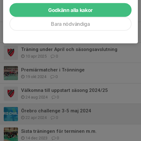
Godkänn alla kakor
Tidigare nyheter
Bara nödvändiga
Elitspelare gästade Level 4-träningen 🏐
5 mar, 08:19
0
Träning under April och säsongsavslutning
10 apr 2025
0
Premiärmatcher i Trönninge
19 okt 2024
0
Välkomna till uppstart säsong 2024/25
24 aug 2024
0
Örebro challenge 3-5 maj 2024
22 apr 2024
0
Sista träningen för terminen m.m.
14 dec 2023
0