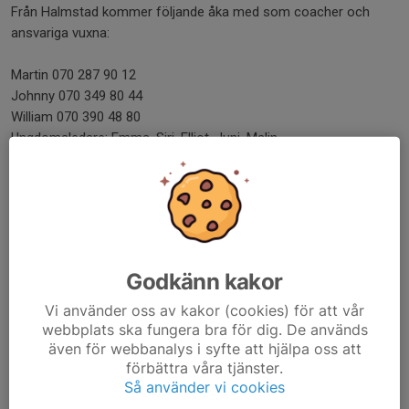
Från Halmstad kommer följande åka med som coacher och
ansvariga vuxna:
Martin 070 287 90 12
Johnny 070 349 80 44
William 070 390 48 80
Ungdomsledare: Emma, Siri, Elliot, Juni, Malin
OBS denna information gäller endast de som tidigare
anmält att de ska åka med till Örebro. Inga nya anmälningar
kan tas emot.
Dela nyhet
Godkänn kakor
Vi använder oss av kakor (cookies) för att vår
webbplats ska fungera bra för dig. De används
Kommentarer
även för webbanalys i syfte att hjälpa oss att
förbättra våra tjänster.
Så använder vi cookies