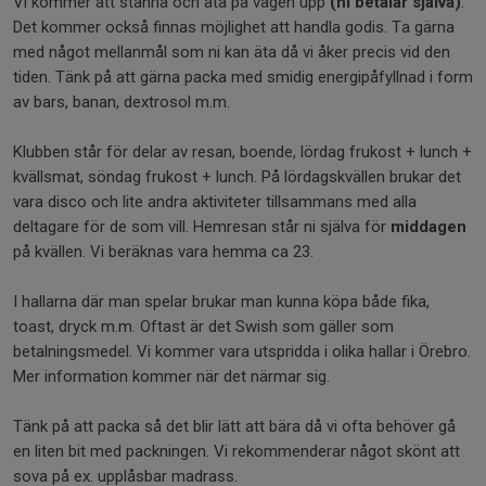
Vi kommer att stanna och äta på vägen upp
(ni betalar själva)
.
Det kommer också finnas möjlighet att handla godis. Ta gärna
med något mellanmål som ni kan äta då vi åker precis vid den
tiden. Tänk på att gärna packa med smidig energipåfyllnad i form
av bars, banan, dextrosol m.m.
Klubben står för delar av resan, boende, lördag frukost + lunch +
kvällsmat, söndag frukost + lunch. På lördagskvällen brukar det
vara disco och lite andra aktiviteter tillsammans med alla
deltagare för de som vill. Hemresan står ni själva för
middagen
på kvällen. Vi beräknas vara hemma ca 23.
I hallarna där man spelar brukar man kunna köpa både fika,
toast, dryck m.m. Oftast är det Swish som gäller som
betalningsmedel. Vi kommer vara utspridda i olika hallar i Örebro.
Mer information kommer när det närmar sig.
Tänk på att packa så det blir lätt att bära då vi ofta behöver gå
en liten bit med packningen. Vi rekommenderar något skönt att
sova på ex. upplåsbar madrass.