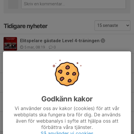
Tidigare nyheter
Elitspelare gästade Level 4-träningen 🏐
5 mar, 08:19
0
Träning under April och säsongsavslutning
10 apr 2025
0
Premiärmatcher i Trönninge
19 okt 2024
0
Godkänn kakor
Välkomna till uppstart säsong 2024/25
24 aug 2024
0
Vi använder oss av kakor (cookies) för att vår
webbplats ska fungera bra för dig. De används
Örebro challenge 3-5 maj 2024
även för webbanalys i syfte att hjälpa oss att
22 apr 2024
0
förbättra våra tjänster.
Så använder vi cookies