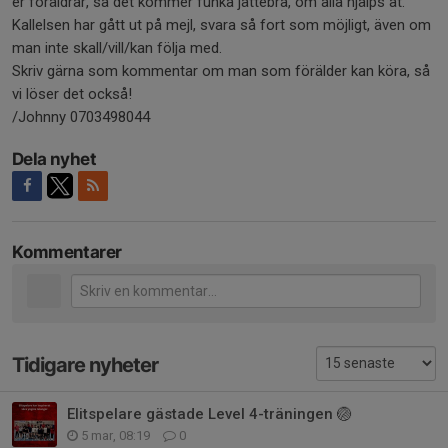
er föräldrar, så det kommer funka jättebra, om alla hjälps åt.
Kallelsen har gått ut på mejl, svara så fort som möjligt, även om
man inte skall/vill/kan följa med.
Skriv gärna som kommentar om man som förälder kan köra, så
vi löser det också!
/Johnny 0703498044
Dela nyhet
Kommentarer
Tidigare nyheter
Elitspelare gästade Level 4-träningen 🏐
5 mar, 08:19
0