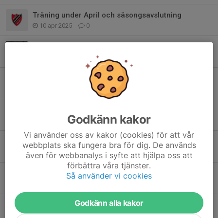
Träning under April och säsongsavslutning
10 apr 2025
0
Premiärmatcher i Trönninge
19 okt 2024
0
Välkomna till uppstart säsong 2024/25
24 aug 2024
0
Örebro challenge 3-5 maj 2024
Godkänn kakor
22 apr 2024
0
Vi använder oss av kakor (cookies) för att vår
Sista träningen för terminen m.m.
webbplats ska fungera bra för dig. De används
14 dec 2023
0
även för webbanalys i syfte att hjälpa oss att
förbättra våra tjänster.
Säsongsavslutning för fyrmannagruppen
Så använder vi cookies
14 maj 2023
0
Godkänn alla kakor
SM guld till alla bollrullare och föräldrar!
28 apr 2023
0