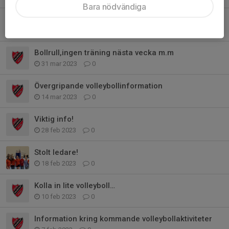
Bara nödvändiga
Fantastisk söndag!
18 apr 2023
0
Bollrull,ingen träning nästa vecka m.m
31 mar 2023
0
Övergripande volleybollinformation
14 mar 2023
0
Viktig info!
28 feb 2023
0
Stolt ledare!
18 feb 2023
0
Kolla in lite volleyboll…
10 feb 2023
0
Information kring kommande volleybollaktiviteter