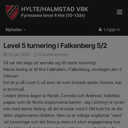
HYLTE/HALMSTAD VBK
Fyrmanna level 4 Hst (10-13år)
Logga in
Nyheter
Level 5 turnering i Falkenberg 5/2
23 jan 2023
0 kommentarer
Då var det dags att anmäla sig till nästa turnering!
Nästa tävling är till fina Falkhallen, i Falkenberg, söndagen den 5
februari.
Det är ju då Level 5, så även de som började spela i höstas, kan
ju prova på.
Ledare denna dagen är Norah, Cornelia och Andreas, Isabellas
pappa, som de flesta ungdomarna känner. Jag (Johnny) är tyvärr
inte med denna tävling, då det krockar med U-SM kval för de lite
äldre ungdomarna i klubben. Men nu är många ungdomar ”vana”
vid turneringar och det finns ju även ett stort engagemang hos