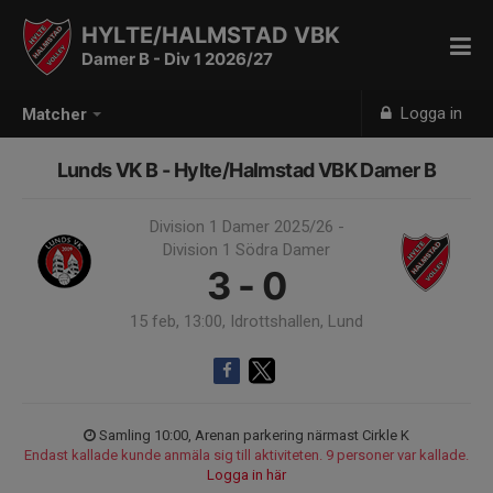
HYLTE/HALMSTAD VBK
Damer B - Div 1 2026/27
Logga in
Matcher
Lunds VK B - Hylte/Halmstad VBK Damer B
Division 1 Damer 2025/26 -
Division 1 Södra Damer
3 - 0
15 feb, 13:00, Idrottshallen, Lund
Samling 10:00, Arenan parkering närmast Cirkle K
Endast kallade kunde anmäla sig till aktiviteten. 9 personer var kallade.
Logga in här