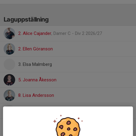
Laguppställning
2. Alice Cajander
, Damer C - Div 2 2026/27
2. Ellen Göranson
3. Elsa Malmberg
5. Joanna Åkesson
8. Lisa Andersson
9. Inez Kuparinen
10. Klara Levin