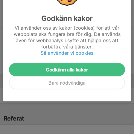
11. Tova Thulin
Godkänn kakor
17. Emma Lindberg
Vi använder oss av kakor (cookies) för att vår
webbplats ska fungera bra för dig. De används
18. Marie-Sophie Wolf
även för webbanalys i syfte att hjälpa oss att
förbättra våra tjänster.
Inez Aspbäck Thell
, Extra träning Flickor U16-18
Så använder vi cookies
Klara Carlsson
, Extra träning Flickor U16-18
Godkänn alla kakor
Ledare
Bara nödvändiga
Stefan Berg
Fystränare
Referat