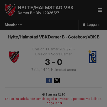
HYLTE/HALMSTAD VBK
Damer B - Div 1 2026/27
Logga in
Matcher
Hylte/Halmstad VBK Damer B - Göteborg VBK B
Division 1 Damer 2025/26 -
Division 1 Södra Damer
3 - 0
7 feb, 14:00, Halmstad arena
Samling 12:30
Endast kallade kunde anmäla sig till aktiviteten. 9 personer var kallade.
Logga in här