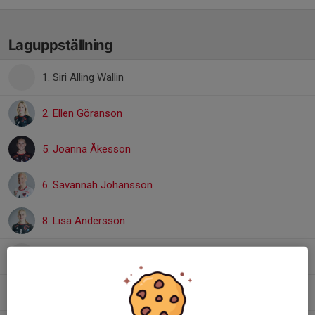
Laguppställning
1. Siri Alling Wallin
2. Ellen Göranson
5. Joanna Åkesson
6. Savannah Johansson
8. Lisa Andersson
9. Inez Kuparinen
10. Klara Levin