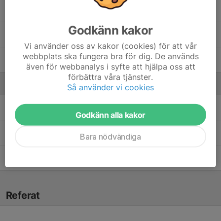
11. Tova Thulin
Godkänn kakor
17. Emma Lindberg
Vi använder oss av kakor (cookies) för att vår
webbplats ska fungera bra för dig. De används
18. Marie-Sophie Wolf
även för webbanalys i syfte att hjälpa oss att
förbättra våra tjänster.
Ledare
Så använder vi cookies
Emil Hjerpe
Huvudtränare
Godkänn alla kakor
Evelina Eriksson
Ass. tränare
Bara nödvändiga
Stefan Berg
Fystränare
Referat