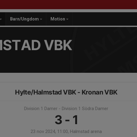
Barn/Ungdom
Motion
MSTAD VBK
Hylte/Halmstad VBK - Kronan VBK
Division 1 Damer - Division 1 Södra Damer
3 - 1
23 nov 2024, 11:00, Halmstad arena