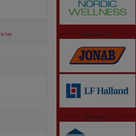
Sponsorer XL
in här
Sponsorer L