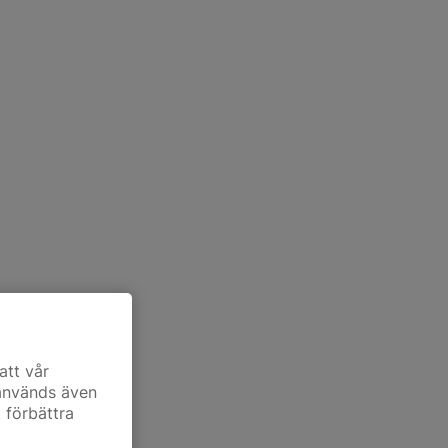
att vår
 används även
t förbättra