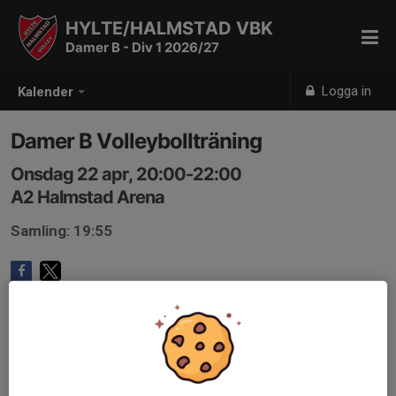
HYLTE/HALMSTAD VBK
Damer B - Div 1 2026/27
Logga in
Kalender
Damer B Volleybollträning
Onsdag 22 apr, 20:00-22:00
A2 Halmstad Arena
Samling: 19:55