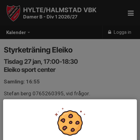
HYLTE/HALMSTAD VBK
Damer B - Div 1 2026/27
Logga in
Kalender
Styrketräning Eleiko
Tisdag 27 jan, 17:00-18:30
Eleiko sport center
Samling: 16:55
Stefan berg 0765260395, vid frågor.