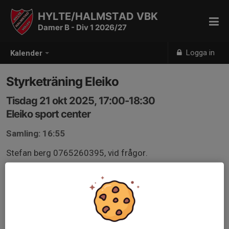
HYLTE/HALMSTAD VBK
Damer B - Div 1 2026/27
Logga in
Kalender
Styrketräning Eleiko
Tisdag 21 okt 2025, 17:00-18:30
Eleiko sport center
Samling: 16:55
Stefan berg 0765260395, vid frågor.