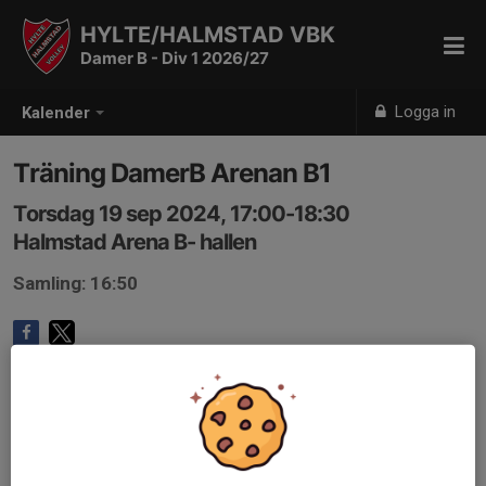
HYLTE/HALMSTAD VBK
Damer B - Div 1 2026/27
Logga in
Kalender
Träning DamerB Arenan B1
Torsdag 19 sep 2024, 17:00-18:30
Halmstad Arena B- hallen
Samling: 16:50