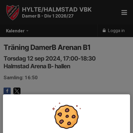
HYLTE/HALMSTAD VBK
Damer B - Div 1 2026/27
Logga in
Kalender
Träning DamerB Arenan B1
Torsdag 12 sep 2024, 17:00-18:30
Halmstad Arena B- hallen
Samling: 16:50