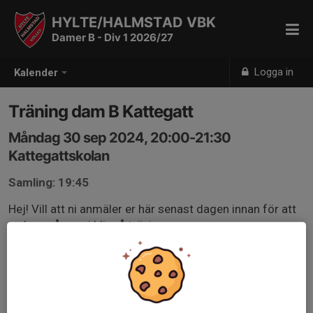
HYLTE/HALMSTAD VBK
Damer B - Div 1 2026/27
Logga in
Kalender
Träning dam B Kattegatt
Måndag 30 sep 2024, 20:00-21:30
Kattegattskolan
Samling: 19:45
Hej! Vill att ni anmäler er här senast dagen innan för att
se hur många vi blir på träningarna.
Kommer göra såhär inför varje träning