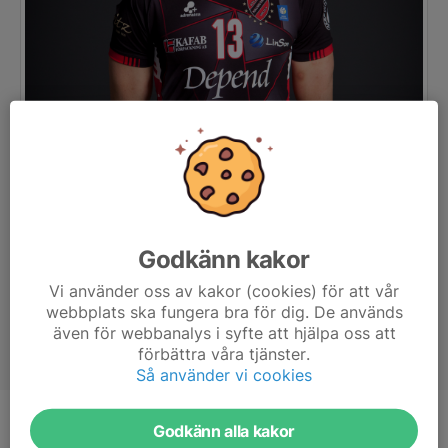
Godkänn kakor
Vi använder oss av kakor (cookies) för att vår
webbplats ska fungera bra för dig. De används
även för webbanalys i syfte att hjälpa oss att
förbättra våra tjänster.
Så använder vi cookies
Godkänn alla kakor
Position
Högerspiker