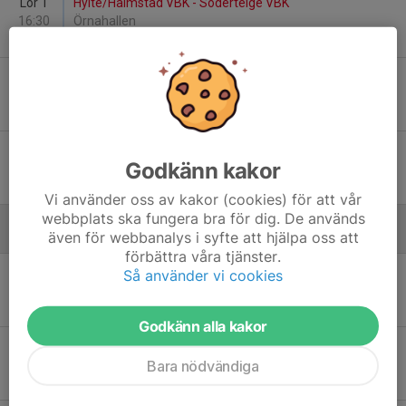
Lör 1
Hylte/Halmstad VBK - Södertelge VBK
16:30
Örnahallen
3
-
1
Lör 8
Uppsala VBS - Hylte/Halmstad VBK
15:00
Fyrishov A, Uppsala
0
-
3
Lör 15
Vingåkers VBK - Hylte/Halmstad VBK
Godkänn kakor
14:00
Sporthallen, Vingåker
2
-
3
Vi använder oss av kakor (cookies) för att vår
webbplats ska fungera bra för dig. De används
även för webbanalys i syfte att hjälpa oss att
Mars - 2025
förbättra våra tjänster.
Lör 1
Sollentuna VK - Hylte/Halmstad VBK
Så använder vi cookies
17:00
Arena Satelliten, Sollentuna
0
-
3
Godkänn alla kakor
Sön 9
Hylte/Halmstad VBK - Lunds VK
14:00
Halmstad arena
Bara nödvändiga
3
-
0