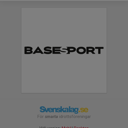
För
smarta
idrottsföreningar