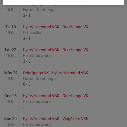
Sön 16
Örkelljunga VK - Hylte/Halmstad VBK
16:00
Forum Örkelljunga
3
-
1
Tis 18
Hylte/Halmstad VBK - Örkelljunga VK
19:00
Örnahallen
3
-
1
Lör 22
Hylte/Halmstad VBK - Örkelljunga VK
16:00
Halmstad arena
3
-
0
Mån 24
Örkelljunga VK - Hylte/Halmstad VBK
19:00
Forum Örkelljunga
0
-
3
Ons 26
Hylte/Halmstad VBK - Örkelljunga VK
19:00
Halmstad arena
-
Sön 30
Hylte/Halmstad VBK - Vingåkers VBK
16:30
Halmstad arena