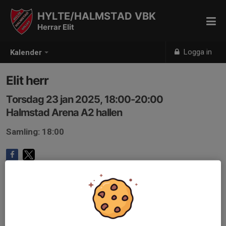
HYLTE/HALMSTAD VBK
Herrar Elit
Logga in
Kalender
Elit herr
Torsdag 23 jan 2025, 18:00-20:00
Halmstad Arena A2 hallen
Samling: 18:00