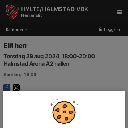
HYLTE/HALMSTAD VBK
Herrar Elit
Logga in
Kalender
Elit herr
Torsdag 29 aug 2024, 18:00-20:00
Halmstad Arena A2 hallen
Samling: 18:00