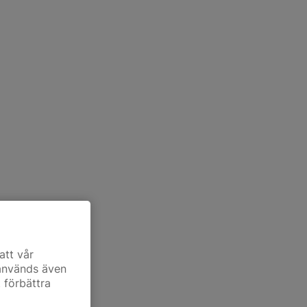
att vår
 används även
t förbättra