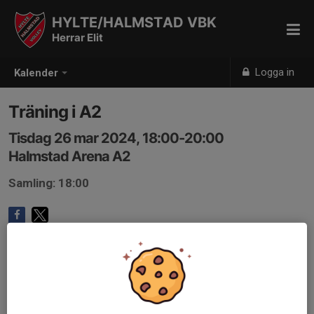
HYLTE/HALMSTAD VBK
Herrar Elit
Logga in
Kalender
Träning i A2
Tisdag 26 mar 2024, 18:00-20:00
Halmstad Arena A2
Samling: 18:00