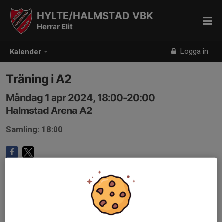
HYLTE/HALMSTAD VBK
Herrar Elit
Logga in
Kalender
Träning i A2
Måndag 1 apr 2024, 18:00-20:00
Halmstad Arena A2
Samling: 18:00