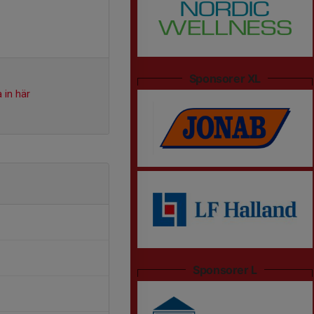
Sponsorer XL
 in här
Sponsorer L