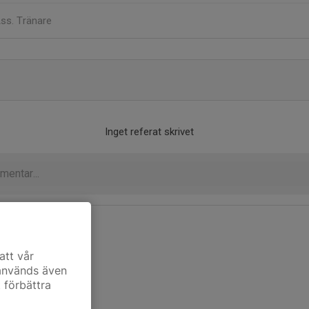
ss. Tränare
Inget referat skrivet
att vår
 används även
t förbättra