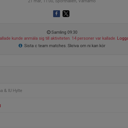
21 mar, 11:00, Sporthallen, Värnamo
Samling 09:30
llade kunde anmäla sig till aktiviteten. 14 personer var kallade.
Logga
Sista c team matches. Skriva om ni kan kör
a & IU Hylte
g