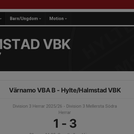
Barn/Ungdom
Motion
MSTAD VBK
7
Värnamo VBA B - Hylte/Halmstad VBK
Division 3 Herrar 2025/26 - Division 3 Mellersta Södra
Herrar
1 - 3