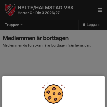
HYLTE/HALMSTAD VBK
Herrar C - Div 3 2026/27
Logga in
Truppen
Medlemmen är borttagen
Medlemmen du försöker nå är borttagen från hemsidan.