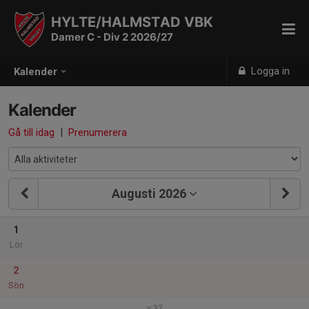
HYLTE/HALMSTAD VBK
Damer C - Div 2 2026/27
Logga in
Kalender
Kalender
Gå till idag
|
Prenumerera
Augusti 2026
1
Lör
2
Sön
v.32