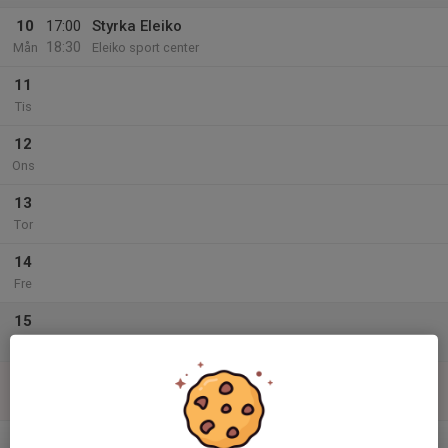
10
17:00
Styrka Eleiko
18:30
Mån
Eleiko sport center
11
Tis
12
Ons
13
Tor
14
Fre
15
Lör
16
Sön
v.34