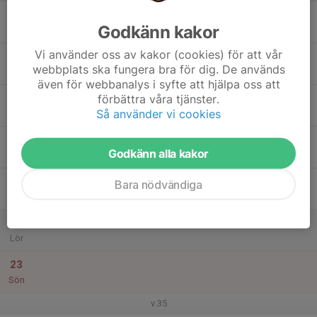
17
17:00
Styrka Eleiko
Godkänn kakor
18:30
Mån
Eleiko sport center
Vi använder oss av kakor (cookies) för att vår
18
18:00
Damer C Volleybollträning
webbplats ska fungera bra för dig. De används
19:30
Tis
Sturehallen, Halmstad
även för webbanalys i syfte att hjälpa oss att
19
förbättra våra tjänster.
Så använder vi cookies
Ons
20
19:30
Damer C Volleybollträning
Godkänn alla kakor
21:00
Tor
Sturehallen
21
Bara nödvändiga
Fre
22
Lör
23
Sön
v.35