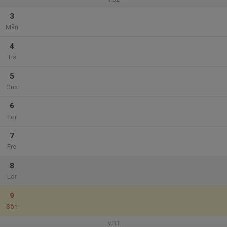
3
Mån
4
Tis
5
Ons
6
Tor
7
Fre
8
Lör
9
Sön
v.33