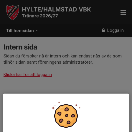
HYLTE/HALMSTAD VBK
Tränare 2026/27
Logga in
Till hemsidan
Intern sida
Sidan du försöker nå är intern och kan endast nås av de som
tillhör sidan samt föreningens administratörer.
Klicka här för att logga in